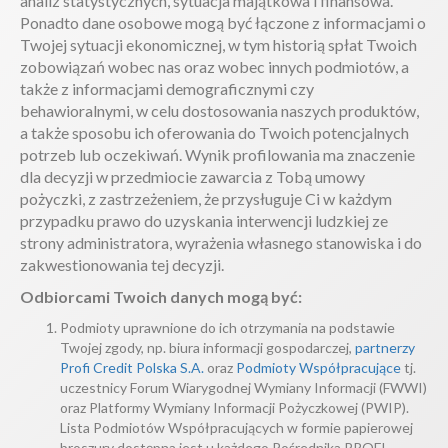
analiz statystycznych, sytuacja majątkowa i finansowa.
Ponadto dane osobowe mogą być łączone z informacjami o
Twojej sytuacji ekonomicznej, w tym historią spłat Twoich
zobowiązań wobec nas oraz wobec innych podmiotów, a
także z informacjami demograficznymi czy
behawioralnymi, w celu dostosowania naszych produktów,
a także sposobu ich oferowania do Twoich potencjalnych
potrzeb lub oczekiwań. Wynik profilowania ma znaczenie
dla decyzji w przedmiocie zawarcia z Tobą umowy
pożyczki, z zastrzeżeniem, że przysługuje Ci w każdym
przypadku prawo do uzyskania interwencji ludzkiej ze
strony administratora, wyrażenia własnego stanowiska i do
zakwestionowania tej decyzji.
Odbiorcami Twoich danych mogą być:
Podmioty uprawnione do ich otrzymania na podstawie
Twojej zgody, np. biura informacji gospodarczej,
partnerzy
Profi Credit Polska S.A.
oraz
Podmioty Współpracujące
tj.
uczestnicy Forum Wiarygodnej Wymiany Informacji (FWWI)
oraz Platformy Wymiany Informacji Pożyczkowej (PWIP).
Lista Podmiotów Współpracujących w formie papierowej
broszury dostępna jest u każdego Pośrednika PROFI