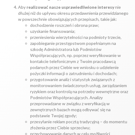
Aby
realizować nasze usprawiedliwione interesy
nie
dłużej niż do upływu okresu przedawnienia przewidzianego
w powszechnie obowiązujących przepisach, takie jak:
dochodzenie roszczeń i obrona praw;
uzyskanie finansowania;
przeniesienia wierzytelności na podmioty trzecie,
zapobieganie przestępstwom popełnianym na
szkodę Administratora lub Podmiotów
Współpracujących, np. poprzez weryfikowanie w
kontakcie telefonicznym z Twoim pracodawcą
podanych przez Ciebie we wniosku o udzielenie
pożyczki informacji o zatrudnieniu i dochodach;
przygotowanie analiz i statystyk związanych z
monitorowaniem świadczonych usług, zarządzaniem
ryzykiem oraz kontrolą na potrzeby wewnętrzne oraz
Podmiotów Współpracujących. Analizy
przeprowadzane w związku z weryfikacją w
zewnętrznych bazach mogą odbywać się na
podstawie Twojej zgody;
przesyłanie reklam pocztą tradycyjną – do momentu
złożenia przez Ciebie sprzeciwu;
przechowywanie danych w celu możliwości