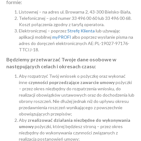
formie:
Listownej – na adres ul. Browarna 2, 43-300 Bielsko-Biała,
Telefonicznej – pod numer 33 496 00 60 lub 33 496 00 68.
Koszt połączenia zgodny z taryfą operatora.
Elektronicznej – poprzez
Strefę Klienta
lub używając
aplikacji mobilnej
myPROFI
albo poprzez wysłanie pisma na
adres do doręczeń elektronicznych AE:PL-19027-97176-
TTCIJ-18.
Będziemy przetwarzać Twoje dane osobowe w
następujących celach i okresach czasu:
Aby rozpatrzyć Twój wniosek o pożyczkę oraz wykonać
inne
czynności poprzedzające zawarcie umowy
pożyczki
– przez okres niezbędny do rozpatrzenia wniosku, do
realizacji obowiązków ustawowych oraz do dochodzenia lub
obrony roszczeń. Nie dłużej jednak niż do upływu okresu
przedawnienia roszczeń wynikającego z powszechnie
obowiązujących przepisów;
Aby
zrealizować działania niezbędne do wykonywania
umowy
pożyczki, której będziesz stroną – przez okres
niezbędny do wykonywania czynności związanych z
realizacją postanowień umowy;