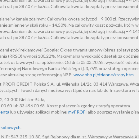
owadzeniem do zawarcia umowy pożyczki, jej obsługą i realizacją – 4 045,
ych rat po 387.07 zł każda. Całkowita kwota do zapłaty przez konsumenta
elanej w kanale zdalnym: Całkowita kwota pożyczki – 9 000 zł. Rzeczyw
e zmienne w skali roku – 14,50%. Na całkowity koszt pożyczki, który wyn
owadzeniem do zawarcia umowy pożyczki, jej obsługą i realizacją – 4 045,
ych rat po 387.07 zł każda. Całkowita kwota do zapłaty przez konsumenta
adami etyki reklamowej Google: Okres trwania umowy (okres spłaty) poż
nia (RRSO) wynosi 100,22%. Maksymalna wysokość odsetek za opóźnie
setek ustawowych za opóźnienie. Od dnia 05.03.2026r. wysokość odset
eferencyjnej Narodowego Banku Polskiego tj. 3,75% oraz stałego oproc
iesz aktualną stopę referencyjną NBP:
www.nbp.pl/dzienne/stopy.htm
 PROFI CREDIT Polska S.A., ul. Wileńska 14/2c, 03-414 Warszawa. Wy
tyczących Twoich danych możesz wystąpić do nas lub do Inspektora w f
2, 43-300 Bielsko-Biała,
00 60 lub 33 496 00 68. Koszt połączenia zgodny z taryfą operatora.
ienta
lub używając aplikacji mobilnej
myPROFI
albo poprzez wysłanie pis
Osobowych
.
IP: 547-215-10-80, Sąd Rejonowy dla m. st. Warszawy w Warszawie X