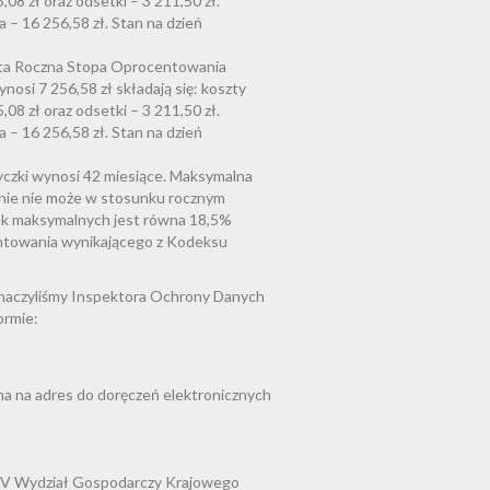
08 zł oraz odsetki – 3 211,50 zł.
 – 16 256,58 zł. Stan na dzień
ista Roczna Stopa Oprocentowania
osi 7 256,58 zł składają się: koszty
08 zł oraz odsetki – 3 211,50 zł.
 – 16 256,58 zł. Stan na dzień
yczki wynosi 42 miesiące. Maksymalna
nie nie może w stosunku rocznym
ek maksymalnych jest równa 18,5%
entowania wynikającego z Kodeksu
znaczyliśmy Inspektora Ochrony Danych
ormie:
ma na adres do doręczeń elektronicznych
IV Wydział Gospodarczy Krajowego