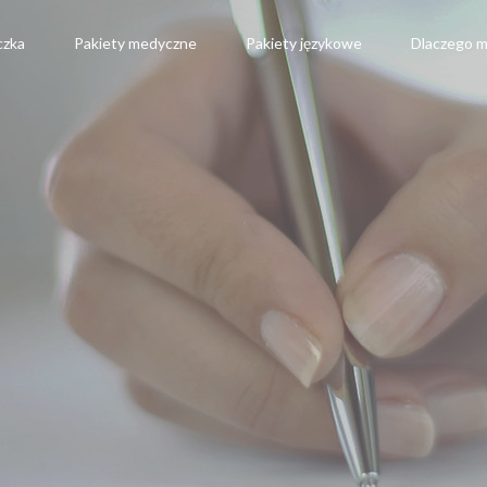
czka
Pakiety medyczne
Pakiety językowe
Dlaczego m