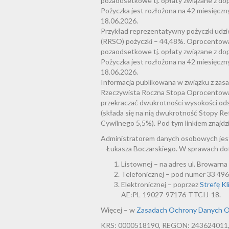
pozaodsetkowe tj. opłaty związane z dopr
Pożyczka jest rozłożona na 42 miesięczn
18.06.2026.
Przykład reprezentatywny pożyczki udzi
(RRSO) pożyczki – 44,48%. Oprocentowani
pozaodsetkowe tj. opłaty związane z dopr
Pożyczka jest rozłożona na 42 miesięczn
18.06.2026.
Informacja publikowana w związku z zas
Rzeczywista Roczna Stopa Oprocentowa
przekraczać dwukrotności wysokości od
(składa się na nią dwukrotność Stopy R
Cywilnego 5,5%). Pod tym linkiem znajdz
Administratorem danych osobowych jest
– Łukasza Boczarskiego. W sprawach do
Listownej – na adres ul. Browarna 
Telefonicznej – pod numer 33 496 
Elektronicznej – poprzez
Strefę Kl
AE:PL-19027-97176-TTCIJ-18.
Więcej – w
Zasadach Ochrony Danych 
KRS: 0000518190, REGON: 243624011, N