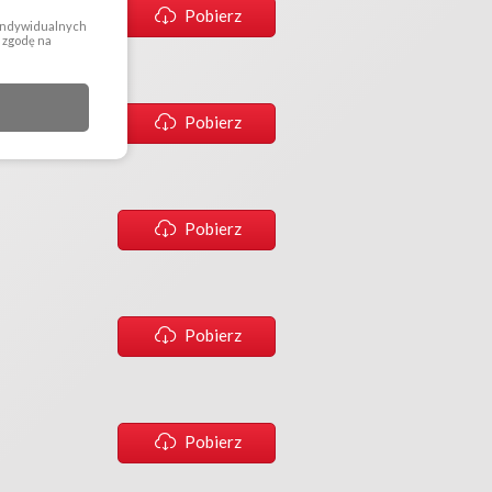
Pobierz
 indywidualnych
a zgodę na
Pobierz
Pobierz
Pobierz
Pobierz