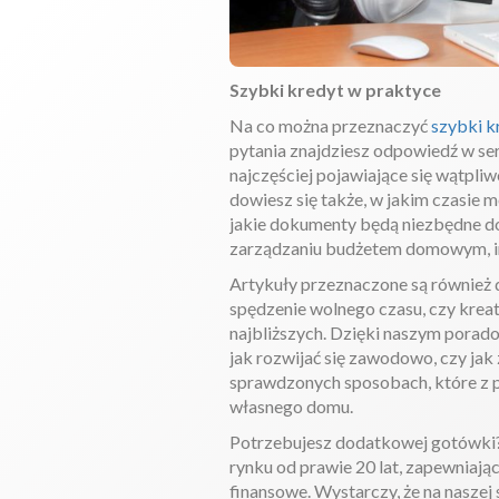
Szybki kredyt w praktyce
Na co można przeznaczyć
szybki k
pytania znajdziesz odpowiedź w se
najczęściej pojawiające się wątpli
dowiesz się także, w jakim czasie 
jakie dokumenty będą niezbędne d
zarządzaniu budżetem domowym, in
Artykuły przeznaczone są również 
spędzenie wolnego czasu, czy krea
najbliższych. Dzięki naszym porad
jak rozwijać się zawodowo, czy jak
sprawdzonych sposobach, które z 
własnego domu.
Potrzebujesz dodatkowej gotówki? S
rynku od prawie 20 lat, zapewniaj
finansowe. Wystarczy, że na naszej 