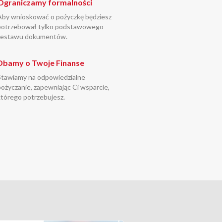
Ograniczamy formalności
Aby wnioskować o pożyczkę będziesz
potrzebował tylko podstawowego
zestawu dokumentów.
Dbamy o Twoje Finanse
Stawiamy na odpowiedzialne
pożyczanie, zapewniając Ci wsparcie,
którego potrzebujesz.