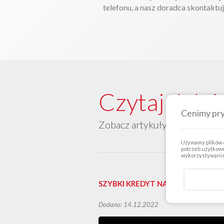
telefonu, a nasz doradca skontaktuj
Czytaj dalej
Cenimy pr
Zobacz artykuły kategorii "Sz
Używamy plików c
potrzeb użytkown
wykorzystywanie 
SZYBKI KREDYT NA 60 DNI
Dodano: 14.12.2022