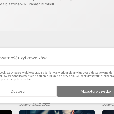
e się z tobą w kilkanaście minut.
ywatność użytkowników
ybki kredyt"
ookie, aby poprawić jakość przeglądania, wyświetlać reklamy lub treści dostosowane do
ików oraz analizować ruch na stronie. Kliknięcie przycisku „Akceptuj wszystkie” oznacz
przez nas plików cookie.
Dostosuj
Akceptuj wszystko
UMOWA ZLECENIE PRZY SZYBKIM
PROW
KREDYCIE
CO ZW
KRED
Dodano: 13.12.2022
Dodano