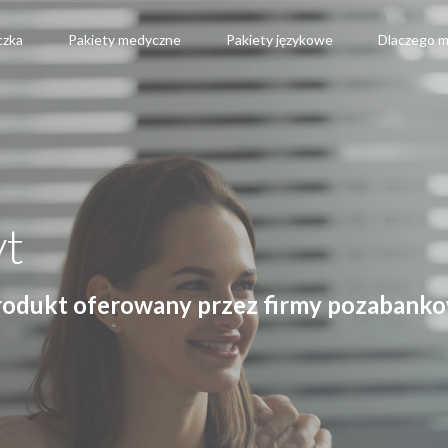
czka
Pakiety medyczne
Pakiety językowe
Dlaczego m
yt
produkt oferowany przez firmy pozabanko