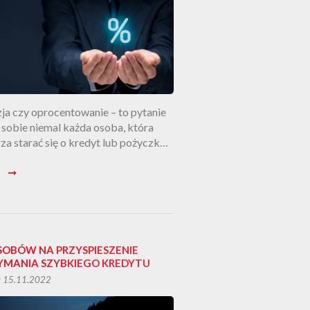
ja czy oprocentowanie – to pytanie
 sobie niemal każda osoba, która
za starać się o kredyt lub pożyczkę.
brać produkt, który wspomoże nasz
j
➞
 domowy, a nie przysporzy nam
rzebnych kłopotów? Na który
tr zwracać uwagę, zanim złożymy
k o szybki kredyt? Przeczytaj nasz
ł blogowy, dzięki niemu dowiesz się,
życzać pieniądze […]
SOBÓW NA PRZYSPIESZENIE
YMANIA SZYBKIEGO KREDYTU
: 15.11.2022