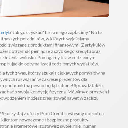
redyt
? Jak go uzyskać? Ile za niego zapłacimy? Na te
rii naszych poradników, w których wyjaśniamy
wości związane z produktami finansowymi. Z artykułów
możesz otrzymać pieniądze z szybkiego kredytu oraz
o złożenia wniosku. Pomagamy też w codziennym
spirując do optymalizacji codziennych wydatków.
dla tych z was, którzy szukają ciekawych pomysłów na
tywnych rozwiązań w zakresie prezentów dla
om podarunki na pewno będą trafione! Sprawdź także,
 zadbać o swoją kondycję fizyczną. Mówimy o prostych i
powodzeniem możesz zrealizować nawet w zaciszu
korzystaj z oferty Profi Credit! Jesteśmy obecni na
ąc klientom nowoczesne i bezpieczne produkty
stronie internetowej zostawisz swoje imię i numer