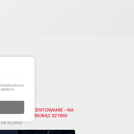
 indywidualnych
a zgodę na
IZJA CZY OPROCENTOWANIE – NA
RÓCIĆ UWAGĘ BIORĄC SZYBKI
YT
: 01.12.2022