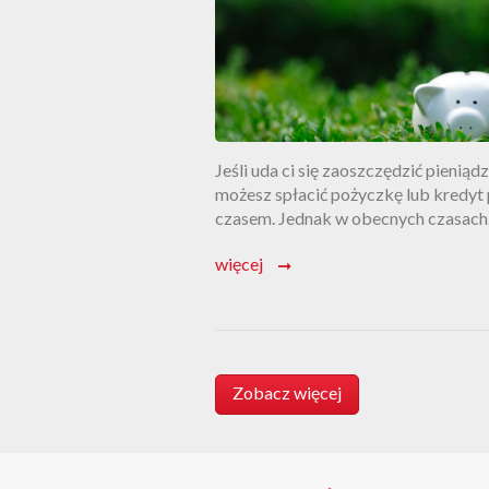
Jeśli uda ci się zaoszczędzić pieniądz
możesz spłacić pożyczkę lub kredyt
czasem. Jednak w obecnych czasach
wysokich cen oszczędzanie wcale nie
więcej
➞
takie proste. Jak wiemy, są osoby, kt
oszczędzanie mają we krwi. Dla inny
hasło zaoszczędzić pieniądze jest ni
abstrakcyjne. Jak zatem zaoszczędz
pieniądze, żeby spłacić szybki kredy
Przeczytaj nasz artykuł i spłać […]
Zobacz więcej