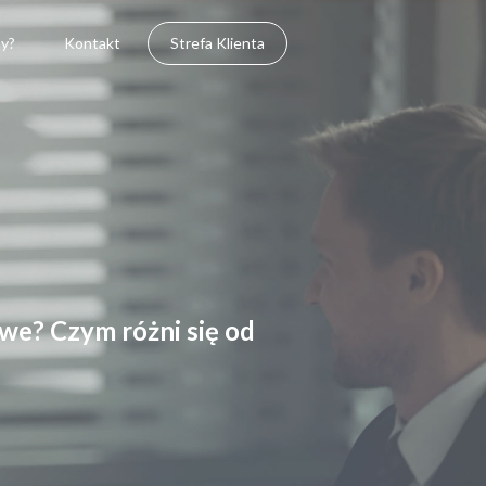
y?
Kontakt
Strefa Klienta
we? Czym różni się od