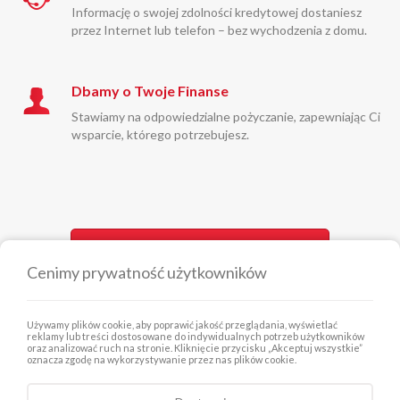
Informację o swojej zdolności kredytowej dostaniesz
przez Internet lub telefon – bez wychodzenia z domu.
Dbamy o Twoje Finanse
Stawiamy na odpowiedzialne pożyczanie, zapewniając Ci
wsparcie, którego potrzebujesz.
Zamów kontakt z doradcą
Cenimy prywatność użytkowników
MEDIA
Używamy plików cookie, aby poprawić jakość przeglądania, wyświetlać
reklamy lub treści dostosowane do indywidualnych potrzeb użytkowników
oraz analizować ruch na stronie. Kliknięcie przycisku „Akceptuj wszystkie”
oznacza zgodę na wykorzystywanie przez nas plików cookie.
INWESTORZY