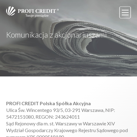
Komunikacja z akcjonariuszami
PROFI CREDIT Polska Spółka Akcyjna
Ulica Św. Wincentego 93/5, 03-291 Warszawa, NIP:
5472151080, REGON: 243624011
Sąd Rejonowy dla m. st. Warszawy w Warszawie XIV
Wydział Gospodarczy Krajowego Rejestru Sądowego pod
numerem KRS 0000518190.