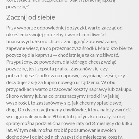
pożyczkę?
Zacznij od siebie
Przy wyborze odpowiedniej pożyczki, warto zacząć od
określenia swojej potrzeby i swoich możliwości
finansowych. Skoro chcesz zaciągnąć zobowiązanie,
zapewne wiesz, na co przeznaczysz środki. Mało kto bierze
pożyczkę dla kaprysu — choć istnieje taka możliwość.
Przypuśćmy, że powodem, dla którego chcesz wziąć
pożyczkę, jest zepsuta pralka. Zastanów się, czy
potrzebujesz środków na naprawę i wymianę części, czy
decydujesz się za kupno nowego urządzenia. W obu
przypadkach warto oszacować koszty naprawy lub zakupu.
Skoro wiemy już, na co przeznaczymy środki i w jakiej
wysokości, to zastanówmy się, jak chcemy spłacić swój
dług. Do dyspozycji mamy chwilówkę, którą należy zwrócić
w ciągu maksymalnie 90 dni, lub pożyczkę na raty, której
spłatę można podzielić na równe raty od 3 miesięcy do kilku
lat. W tym celu można zrobić podsumowanie swoich
dochodów i odjąć od nich wszystkie miesięczne koszty.