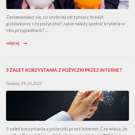
Zastanawiasz się, co szybciej otrzymasz kredyt
gotówkowy czy pożyczkę? Jakie należy spełnić kryteria w
obu przypadkach? ...
więcej
➞
5 ZALET KORZYSTANIA Z POŻYCZKI PRZEZ INTERNET
Dodano: 29.10.2022
5 zalet korzystania z pożyczki przez Internet. Czy wiesz, że