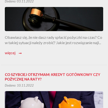
Dodano: 03.11.2022
Obawiasz się, że nie dasz rady spłacić pożyczki na czas? Co
w takiej sytuacji należy zrobić? Jakie jest rozwiązanie najl...
więcej
➞
CO SZYBCIEJ OTRZYMAM: KREDYT GOTÓWKOWY CZY
POŻYCZKĘ NA RATY?
Dodano: 10.11.2022