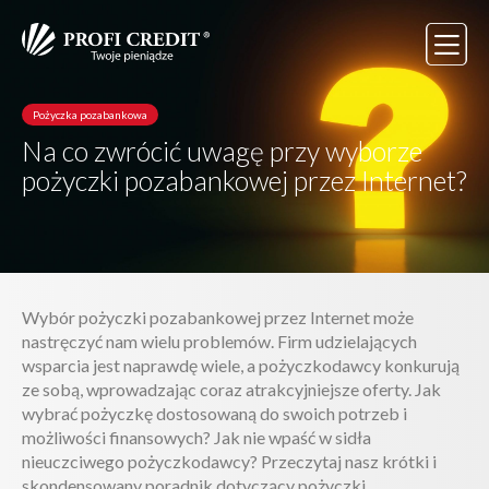
Pożyczka pozabankowa
Na co zwrócić uwagę przy wyborze
pożyczki pozabankowej przez Internet?
Wybór pożyczki pozabankowej przez Internet może
nastręczyć nam wielu problemów. Firm udzielających
wsparcia jest naprawdę wiele, a pożyczkodawcy konkurują
ze sobą, wprowadzając coraz atrakcyjniejsze oferty. Jak
wybrać pożyczkę dostosowaną do swoich potrzeb i
możliwości finansowych? Jak nie wpaść w sidła
nieuczciwego pożyczkodawcy? Przeczytaj nasz krótki i
skondensowany poradnik dotyczący pożyczki