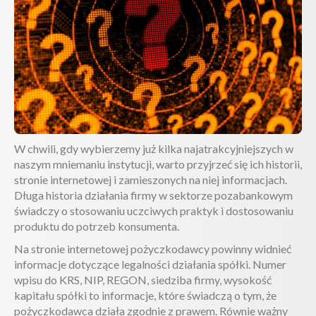
W chwili, gdy wybierzemy już kilka najatrakcyjniejszych w
naszym mniemaniu instytucji, warto przyjrzeć się ich historii,
stronie internetowej i zamieszonych na niej informacjach.
Długa historia działania firmy w sektorze pozabankowym
świadczy o stosowaniu uczciwych praktyk i dostosowaniu
produktu do potrzeb konsumenta.
Na stronie internetowej pożyczkodawcy powinny widnieć
informacje dotyczące legalności działania spółki. Numer
wpisu do KRS, NIP, REGON, siedziba firmy, wysokość
kapitału spółki to informacje, które świadczą o tym, że
pożyczkodawca działa zgodnie z prawem. Równie ważny