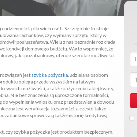
codziennością dla wielu osób. Szczególnie frustruje
ulowania rachunków, czy wymiany sprzętu, który w
mówił posłuszeństwa. Wielu z nas bezradnie rozkłada
awę kondycji domowego budżetu. Warto wspomnieć, że
nkowy, jak i pozabankowy, oferuje szerokie możliwości
rozwiązań jest
szybka pożyczka
, udzielana osobom
 produktu polega przede wszystkim na łatwym
 swoich możliwości, a także pożyczeniu takiej kwoty,
bna. Nie bez znaczenia są uproszczone formalności,
ę do wypełnienia wniosku oraz przedstawienia dowodu
nieczna jest weryfikacja tożsamości, a często także
pozabankowe sprawdzają także historię kredytową
kt, czy szybka pożyczka jest produktem bezpiecznym,