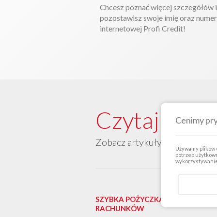
Chcesz poznać więcej szczegółów i 
pozostawisz swoje imię oraz numer
internetowej Profi Credit!
Czytaj dalej
Cenimy pr
Zobacz artykuły kategorii "S
Używamy plików c
potrzeb użytkown
wykorzystywanie 
SZYBKA POŻYCZKA NA SPŁATĘ
RACHUNKÓW