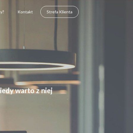
y?
Kontakt
Strefa Klienta
edy warto z niej