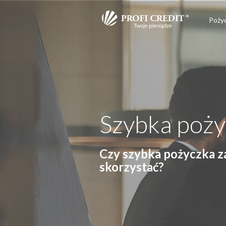
Poży
Szybka poży
Czy szybka pożyczka za
skorzystać?