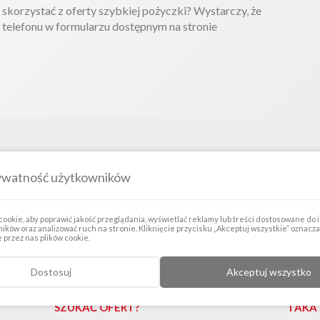
skorzystać z oferty szybkiej pożyczki? Wystarczy, że
 telefonu w formularzu dostępnym na stronie
ywatność użytkowników
zybka pożyczka"
ookie, aby poprawić jakość przeglądania, wyświetlać reklamy lub treści dostosowane do
ików oraz analizować ruch na stronie. Kliknięcie przycisku „Akceptuj wszystkie” oznacz
przez nas plików cookie.
Dostosuj
Akceptuj wszystko
SZYBKA POŻYCZKA NA JUŻ – GDZIE
ZAMKN
SZUKAĆ OFERT?
TAKA