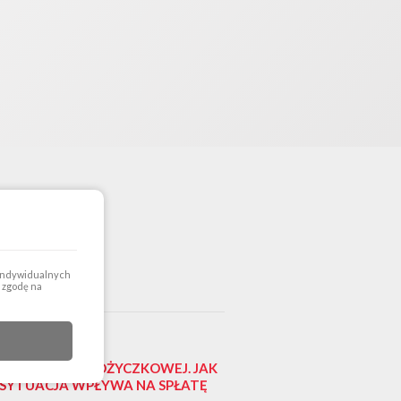
 indywidualnych
a zgodę na
IĘCIE FIRMY POŻYCZKOWEJ. JAK
 SYTUACJA WPŁYWA NA SPŁATĘ