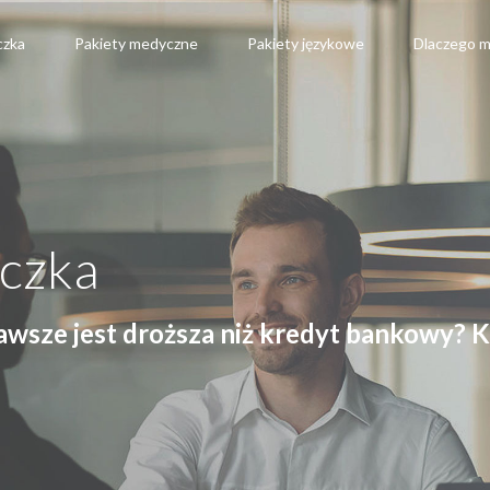
czka
Pakiety medyczne
Pakiety językowe
Dlaczego m
czka
wsze jest droższa niż kredyt bankowy? Ki