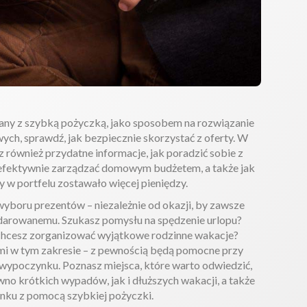
ązany z szybką pożyczką, jako sposobem na rozwiązanie
ch, sprawdź, jak bezpiecznie skorzystać z oferty. W
z również przydatne informacje, jak poradzić sobie z
efektywnie zarządzać domowym budżetem, a także jak
y w portfelu zostawało więcej pieniędzy.
boru prezentów – niezależnie od okazji, by zawsze
obdarowanemu. Szukasz pomysłu na spędzenie urlopu?
chcesz zorganizować wyjątkowe rodzinne wakacje?
mi w tym zakresie – z pewnością będą pomocne przy
wypoczynku. Poznasz miejsca, które warto odwiedzić,
no krótkich wypadów, jak i dłuższych wakacji, a także
nku z pomocą szybkiej pożyczki.