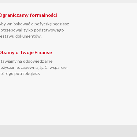
Ograniczamy formalności
Aby wnioskować o pożyczkę będziesz
potrzebował tylko podstawowego
zestawu dokumentów.
Dbamy o Twoje Finanse
Stawiamy na odpowiedzialne
pożyczanie, zapewniając Ci wsparcie,
którego potrzebujesz.