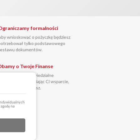
Ograniczamy formalności
Aby wnioskować o pożyczkę będziesz
potrzebował tylko podstawowego
zestawu dokumentów.
Dbamy o Twoje Finanse
Stawiamy na odpowiedzialne
pożyczanie, zapewniając Ci wsparcie,
którego potrzebujesz.
 indywidualnych
a zgodę na