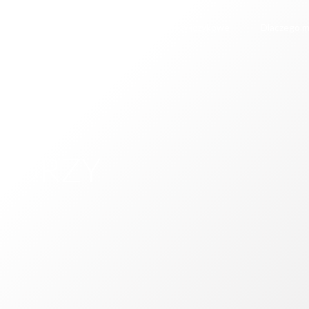
czka
Pakiety medyczne
Pakiety językowe
Dlaczego m
TORZY