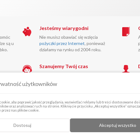
Jesteśmy wiarygodni
pomóc
Nie musisz obawiać się wzięcia
ze są u
pożyczki przez Internet
, ponieważ
bko.
działamy na rynku od 2004 roku.
Szanujemy Twój czas
Twojej
Informację o swojej zdolności
sz
kredytowej dostaniesz przez Internet
ywatność użytkowników
ebie
lub telefon – bez wychodzenia z
domu.
ookie, aby poprawić jakość przeglądania, wyświetlać reklamy lub treści dostosowane do
ików oraz analizować ruch na stronie. Kliknięcie przycisku „Akceptuj wszystkie” oznacz
przez nas plików cookie.
Zamów kontakt z doradcą
Dostosuj
Akceptuj wszystko