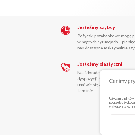
Jesteśmy szybcy
Pożyczki pozabankowe mogą 
w nagłych sytuacjach – pieniąd
nas dostępne maksymalnie szy
Jesteśmy elastyczni
Nasi doradcy finansowi są do 
dyspozycji. Na spotkanie może
Cenimy pr
umówić się w dogodnym dla Ci
terminie.
Używamy plików c
potrzeb użytkown
wykorzystywanie 