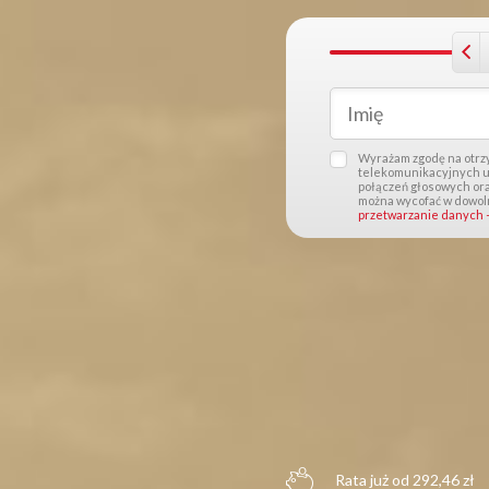
Wyrażam zgodę na otrzy
telekomunikacyjnych u
połączeń głosowych ora
można wycofać w dowoln
przetwarzanie danych –
Rata już od 292,46 zł