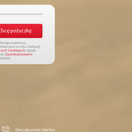
Chcę pożyczkę
edniego za pomocą
warzane w celu realizacji
anych Osobowych
. Zgodę
nia.
Zautomatyzowane
ytowej.
Decyzja przez telefon