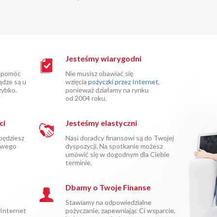
Jesteśmy wiarygodni
 pomóc
Nie musisz obawiać się
ądze są u
wzięcia
pożyczki przez Internet
,
zybko.
ponieważ działamy na rynku
od 2004 roku.
ci
Jesteśmy elastyczni
będziesz
Nasi doradcy finansowi są do Twojej
owego
dyspozycji. Na spotkanie możesz
umówić się w dogodnym dla Ciebie
terminie.
Dbamy o Twoje Finanse
Stawiamy na odpowiedzialne
 Internet
pożyczanie, zapewniając Ci wsparcie,