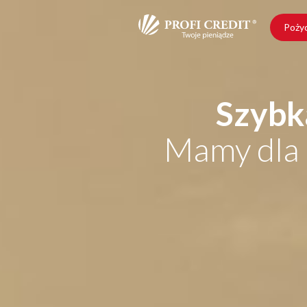
Poży
Szybk
Mamy dla 