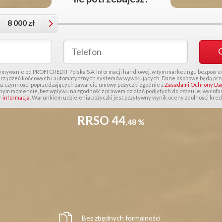
8 000 zł
mywanie od PROFI CREDIT Polska S.A. informacji handlowej, w tym marketingu bezpośr
rządzeń końcowych i automatycznych systemów wywołujących. Dane osobowe będą przet
z czynności poprzedzających zawarcie umowy pożyczki zgodnie z
Zasadami Ochrony D
ym momencie, bez wpływu na zgodność z prawem działań podjętych do czasu jej wycofa
 informacja
. Warunkiem udzielenia pożyczki jest pozytywny wynik oceny zdolności kred
RRSO 44
,48 %
Bez zbędnych formalności