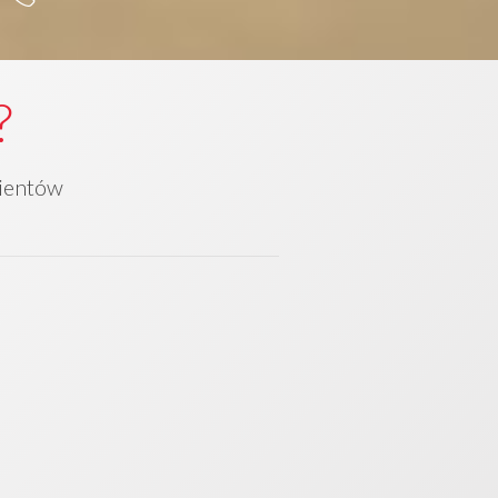
?
lientów