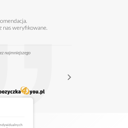
komendacja.
z nas weryfikowane.
spodzianek polecam jeśli ktoś
 indywidualnych