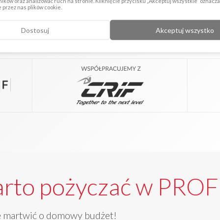
ików oraz analizować ruch na stronie. Kliknięcie przycisku „Akceptuj wszystkie” oznacz
Jesteśmy wiarygodni
przez nas plików cookie.
Dostosuj
Akceptuj wszystko
arto pożyczać w PRO
ię martwić o domowy budżet!