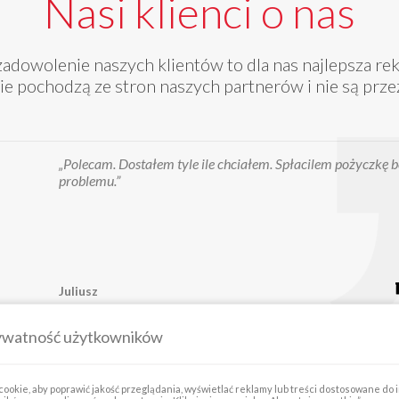
Nasi klienci o nas
 zadowolenie naszych klientów to dla nas najlepsza re
e pochodzą ze stron naszych partnerów i nie są prze
„Super pożyczka jasne przejrzyste zasady bez żadnych nie
ma jakieś obawy”
Edzia
ywatność użytkowników
ookie, aby poprawić jakość przeglądania, wyświetlać reklamy lub treści dostosowane do